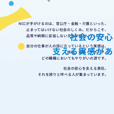
NCCが手がけるのは、
官公庁・金融・介護といった、
止まってはいけない社会のしくみ。
だからこそ、
社会の安心
品質や納期に妥協しない文化が
根づいています。
自分の仕事が
人の役に立っているという実感は、
支える実感があ
技術・営業・サポート、
どの職種においてもやりがいの源です。
社会の安心を支える責任。
それを誇りと呼べる人が集まっています。